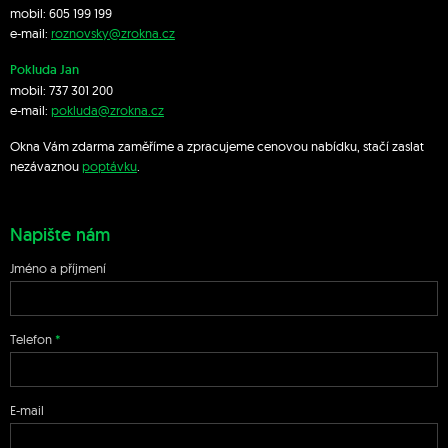
mobil:
605 199 199
e-mail:
roznovsky@zrokna.cz
Pokluda Jan
mobil:
737 301 200
e-mail:
pokluda@zrokna.cz
Okna Vám zdarma zaměříme a zpracujeme cenovou nabídku, stačí zaslat
nezávaznou
poptávku
.
Napište nám
Jméno a příjmení
Telefon
E-mail