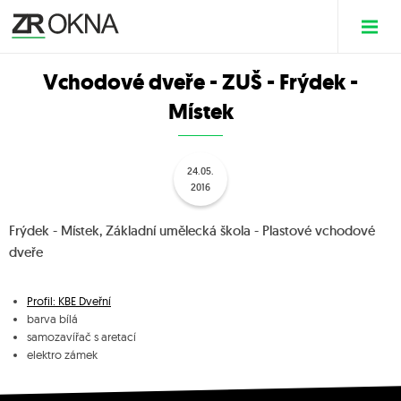
Vchodové dveře - ZUŠ - Frýdek -
Místek
24.05.
2016
Frýdek - Místek, Základní umělecká škola - Plastové vchodové
dveře
Profil: KBE Dveřní
barva bílá
samozavířač s aretací
elektro zámek