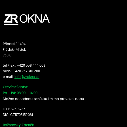
Příborská 1494
Frýdek–Místek
738 01
tel./fax.:
+420 558 444 003
mob.:
+420 7
37 301 200
e-mail:
info@zrokna.cz
Otevírací doba:
Po – Pá: 08:00 – 14:00
Možno dohodnout schůzku i mimo provozní dobu.
IČO: 67316727
DIČ: CZ5703152081
Rožnovský Zdeněk