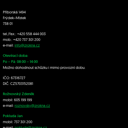
Příborská 1494
Frýdek–Místek
738 01
tel./fax.:
+420 558 444 003
mob.:
+420 7
37 301 200
e-mail:
info@zrokna.cz
Otevírací doba:
Po – Pá: 08:00 – 14:00
Možno dohodnout schůzku i mimo provozní dobu.
IČO: 67316727
DIČ: CZ5703152081
Rožnovský Zdeněk
mobil:
605 199 199
e-mail:
roznovsky@zrokna.cz
Pokluda Jan
mobil:
737 301 200
e-mail:
pokluda@zrokna.cz