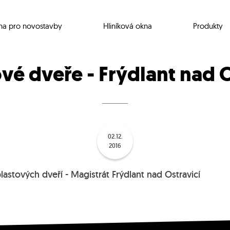
na pro novostavby
Hliníková okna
Produkty
é dveře - Frýdlant nad O
02.12.
2016
stových dveří - Magistrát Frýdlant nad Ostravicí