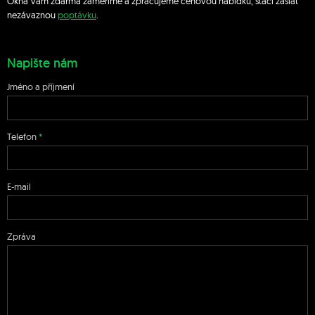
Okna Vám zdarma zaměříme a zpracujeme cenovou nabídku, stačí zaslat
nezávaznou
poptávku
.
Napište nám
Jméno a příjmení
Telefon
E-mail
Zpráva