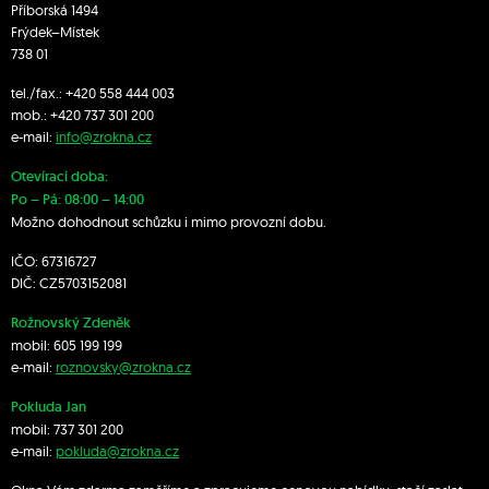
Příborská 1494
Frýdek–Místek
738 01
tel./fax.:
+420 558 444 003
mob.:
+420 7
37 301 200
e-mail:
info@zrokna.cz
Otevírací doba:
Po – Pá: 08:00 – 14:00
Možno dohodnout schůzku i mimo provozní dobu.
IČO: 67316727
DIČ: CZ5703152081
Rožnovský Zdeněk
mobil:
605 199 199
e-mail:
roznovsky@zrokna.cz
Pokluda Jan
mobil:
737 301 200
e-mail:
pokluda@zrokna.cz