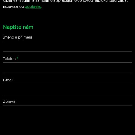
Okna Vám zdarma zaměříme a zpracujeme cenovou nabídku, stačí zaslat
nezávaznou
poptávku
.
Napište nám
Jméno a příjmení
Telefon
E-mail
Zpráva