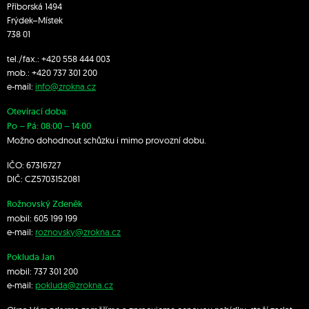
Příborská 1494
Frýdek–Místek
738 01
tel./fax.:
+420 558 444 003
mob.:
+420 7
37 301 200
e-mail:
info@zrokna.cz
Otevírací doba:
Po – Pá: 08:00 – 14:00
Možno dohodnout schůzku i mimo provozní dobu.
IČO: 67316727
DIČ: CZ5703152081
Rožnovský Zdeněk
mobil:
605 199 199
e-mail:
roznovsky@zrokna.cz
Pokluda Jan
mobil:
737 301 200
e-mail:
pokluda@zrokna.cz