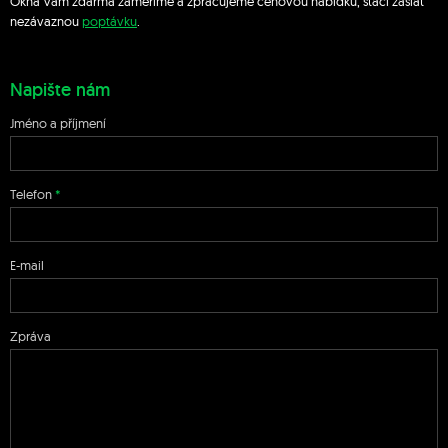
Okna Vám zdarma zaměříme a zpracujeme cenovou nabídku, stačí zaslat
nezávaznou
poptávku
.
Napište nám
Jméno a příjmení
Telefon
E-mail
Zpráva