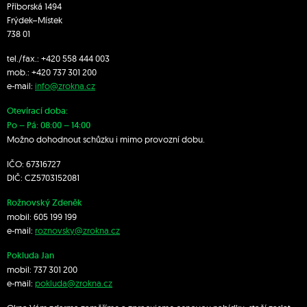
Příborská 1494
Frýdek–Místek
738 01
tel./fax.:
+420 558 444 003
mob.:
+420 7
37 301 200
e-mail:
info@zrokna.cz
Otevírací doba:
Po – Pá: 08:00 – 14:00
Možno dohodnout schůzku i mimo provozní dobu.
IČO: 67316727
DIČ: CZ5703152081
Rožnovský Zdeněk
mobil:
605 199 199
e-mail:
roznovsky@zrokna.cz
Pokluda Jan
mobil:
737 301 200
e-mail:
pokluda@zrokna.cz