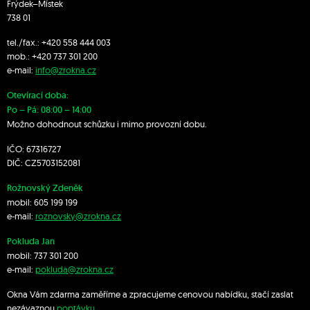
Frýdek–Místek
738 01
tel./fax.:
+420 558 444 003
mob.:
+420 7
37 301 200
e-mail:
info@zrokna.cz
Otevírací doba:
Po – Pá: 08:00 – 14:00
Možno dohodnout schůzku i mimo provozní dobu.
IČO: 67316727
DIČ: CZ5703152081
Rožnovský Zdeněk
mobil:
605 199 199
e-mail:
roznovsky@zrokna.cz
Pokluda Jan
mobil:
737 301 200
e-mail:
pokluda@zrokna.cz
Okna Vám zdarma zaměříme a zpracujeme cenovou nabídku, stačí zaslat
nezávaznou
poptávku
.