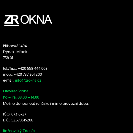
Příborská 1494
Frýdek–Místek
738 01
tel./fax.:
+420 558 444 003
mob.:
+420 7
37 301 200
e-mail:
info@zrokna.cz
Otevírací doba:
Po – Pá: 08:00 – 14:00
Možno dohodnout schůzku i mimo provozní dobu.
IČO: 67316727
DIČ: CZ5703152081
Rožnovský Zdeněk