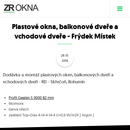
Plastové okna, balkonové dveře a
vchodové dveře - Frýdek Místek
28.10.
2016
Dodávka a montáž plastových oken, balkonových dveří a
vchodových dveří - RD - Skřečoň, Bohumín
Profil Gealan S 9000 82 mm
6komora
barva ořech
zasklení Top-Glas 4-14-4-14-4 U=0,6 W/m2K ( Argon )