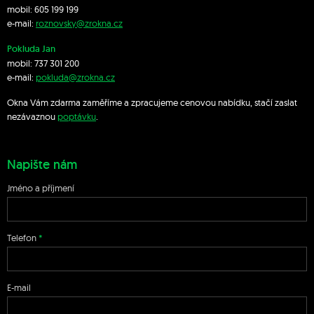
mobil:
605 199 199
e-mail:
roznovsky@zrokna.cz
Pokluda Jan
mobil:
737 301 200
e-mail:
pokluda@zrokna.cz
Okna Vám zdarma zaměříme a zpracujeme cenovou nabídku, stačí zaslat
nezávaznou
poptávku
.
Napište nám
Jméno a příjmení
Telefon
E-mail