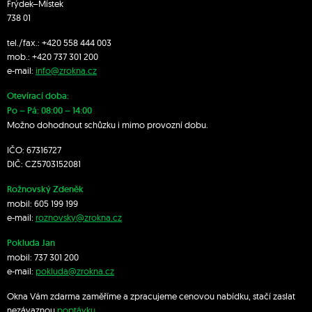
Frýdek–Místek
738 01
tel./fax.:
+420 558 444 003
mob.:
+420 7
37 301 200
e-mail:
info@zrokna.cz
Otevírací doba:
Po – Pá: 08:00 – 14:00
Možno dohodnout schůzku i mimo provozní dobu.
IČO: 67316727
DIČ: CZ5703152081
Rožnovský Zdeněk
mobil:
605 199 199
e-mail:
roznovsky@zrokna.cz
Pokluda Jan
mobil:
737 301 200
e-mail:
pokluda@zrokna.cz
Okna Vám zdarma zaměříme a zpracujeme cenovou nabídku, stačí zaslat
nezávaznou
poptávku
.