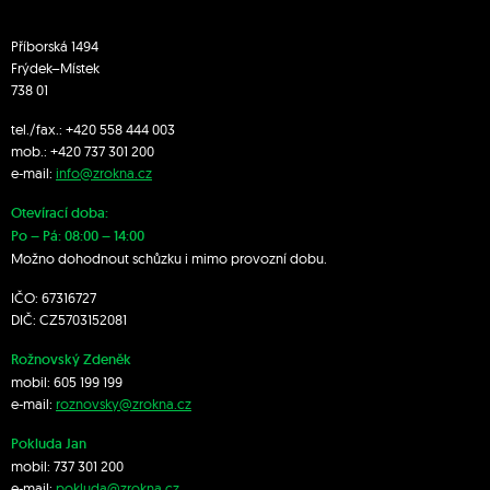
Příborská 1494
Frýdek–Místek
738 01
tel./fax.:
+420 558 444 003
mob.:
+420 7
37 301 200
e-mail:
info@zrokna.cz
Otevírací doba:
Po – Pá: 08:00 – 14:00
Možno dohodnout schůzku i mimo provozní dobu.
IČO: 67316727
DIČ: CZ5703152081
Rožnovský Zdeněk
mobil:
605 199 199
e-mail:
roznovsky@zrokna.cz
Pokluda Jan
mobil:
737 301 200
e-mail:
pokluda@zrokna.cz