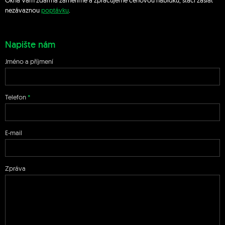
Okna Vám zdarma zaměříme a zpracujeme cenovou nabídku, stačí zaslat
nezávaznou
poptávku
.
Napište nám
Jméno a příjmení
Telefon
E-mail
Zpráva