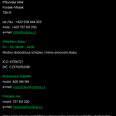
Příborská 1494
Frýdek–Místek
738 01
tel./fax.:
+420 558 444 003
mob.:
+420 7
37 301 200
e-mail:
info@zrokna.cz
Otevírací doba:
Po – Pá: 08:00 – 14:00
Možno dohodnout schůzku i mimo provozní dobu.
IČO: 67316727
DIČ: CZ5703152081
Rožnovský Zdeněk
mobil:
605 199 199
e-mail:
roznovsky@zrokna.cz
Pokluda Jan
mobil:
737 301 200
e-mail:
pokluda@zrokna.cz