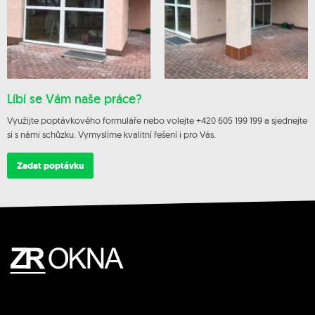
Líbí se Vám naše práce?
Využijte poptávkového formuláře nebo volejte +420 605 199 199 a sjednejte
si s námi schůzku. Vymyslíme kvalitní řešení i pro Vás.
Zadat poptávku