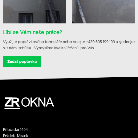
Líbí se Vám naše práce?
Využijte poptávkového formuláře nebo volejte +420 605 199 199 a sjednejte
si s námi schůzku. Vymyslíme kvalitní řešení i pro Vás.
Zadat poptávku
Příborská 1494
Frýdek–Místek