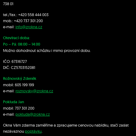
738 01
tel./fax.:
+420 558 444 003
mob.:
+420 7
37 301 200
e-mail:
info@zrokna.cz
Otevírací doba:
Po – Pá: 08:00 – 14:00
Možno dohodnout schůzku i mimo provozní dobu.
IČO: 67316727
DIČ: CZ5703152081
Rožnovský Zdeněk
mobil:
605 199 199
e-mail:
roznovsky@zrokna.cz
Pokluda Jan
mobil:
737 301 200
e-mail:
pokluda@zrokna.cz
Okna Vám zdarma zaměříme a zpracujeme cenovou nabídku, stačí zaslat
nezávaznou
poptávku
.