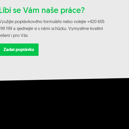
Líbí se Vám naše práce?
Využijte poptávkového formuláře nebo volejte +420 605
199 199 a sjednejte si s námi schůzku. Vymyslíme kvalitní
řešení i pro Vás.
Zadat poptávku