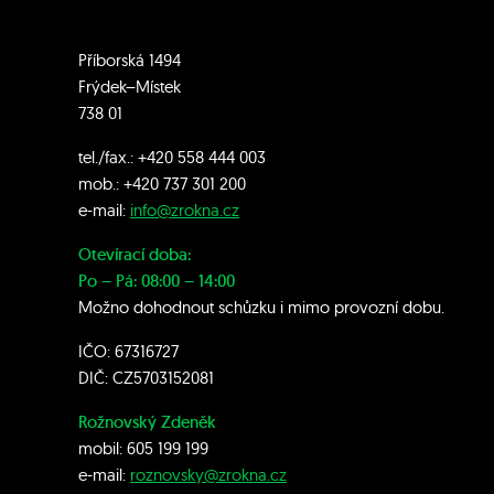
Příborská 1494
Frýdek–Místek
738 01
tel./fax.:
+420 558 444 003
mob.:
+420 7
37 301 200
e-mail:
info@zrokna.cz
Otevírací doba:
Po – Pá: 08:00 – 14:00
Možno dohodnout schůzku i mimo provozní dobu.
IČO: 67316727
DIČ: CZ5703152081
Rožnovský Zdeněk
mobil:
605 199 199
e-mail:
roznovsky@zrokna.cz