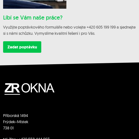
Líbí se Vám naše práce?
Využijte poptávkového formuláře nebo volejte +420 605 199 199 a sjednejte
si s námi schůzku. Vymyslíme kvalitní řešení i pro Vás.
Zadat poptávku
Příborská 1494
Frýdek–Místek
738 01