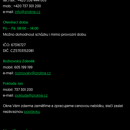
tel./fax.:
+420 558 444 003
mob.:
+420 7
37 301 200
e-mail:
info@zrokna.cz
Otevírací doba:
Po – Pá: 08:00 – 14:00
Možno dohodnout schůzku i mimo provozní dobu.
IČO: 67316727
DIČ: CZ5703152081
Rožnovský Zdeněk
mobil:
605 199 199
e-mail:
roznovsky@zrokna.cz
Pokluda Jan
mobil:
737 301 200
e-mail:
pokluda@zrokna.cz
Okna Vám zdarma zaměříme a zpracujeme cenovou nabídku, stačí zaslat
nezávaznou
poptávku
.