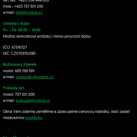
tel./fax.:
+420 558 444 003
mob.:
+420 7
37 301 200
e-mail:
info@zrokna.cz
Otevírací doba:
Po – Pá: 08:00 – 14:00
Možno dohodnout schůzku i mimo provozní dobu.
IČO: 67316727
DIČ: CZ5703152081
Rožnovský Zdeněk
mobil:
605 199 199
e-mail:
roznovsky@zrokna.cz
Pokluda Jan
mobil:
737 301 200
e-mail:
pokluda@zrokna.cz
Okna Vám zdarma zaměříme a zpracujeme cenovou nabídku, stačí zaslat
nezávaznou
poptávku
.