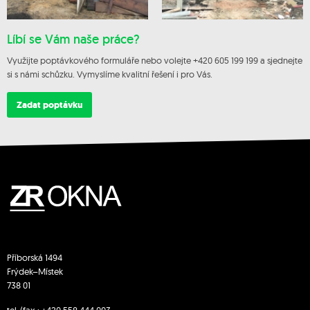
Líbí se Vám naše práce?
Využijte poptávkového formuláře nebo volejte +420 605 199 199 a sjednejte
si s námi schůzku. Vymyslíme kvalitní řešení i pro Vás.
Zadat poptávku
Příborská 1494
Frýdek–Místek
738 01