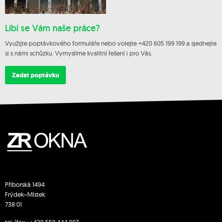
Líbí se Vám naše práce?
Využijte poptávkového formuláře nebo volejte +420 605 199 199 a sjednejte
si s námi schůzku. Vymyslíme kvalitní řešení i pro Vás.
Zadat poptávku
Příborská 1494
Frýdek–Místek
738 01