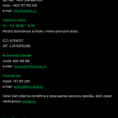
tel./fax.:
+420 558 444 003
mob.:
+420 7
37 301 200
e-mail:
info@zrokna.cz
Otevírací doba:
Po – Pá: 08:00 – 14:00
Možno dohodnout schůzku i mimo provozní dobu.
IČO: 67316727
DIČ: CZ5703152081
Rožnovský Zdeněk
mobil:
605 199 199
e-mail:
roznovsky@zrokna.cz
Pokluda Jan
mobil:
737 301 200
e-mail:
pokluda@zrokna.cz
Okna Vám zdarma zaměříme a zpracujeme cenovou nabídku, stačí zaslat
nezávaznou
poptávku
.