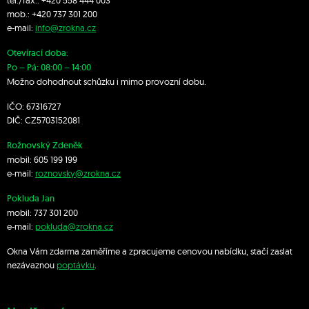
tel./fax.:
+420 558 444 003
mob.:
+420 7
37 301 200
e-mail:
info@zrokna.cz
Otevírací doba:
Po – Pá: 08:00 – 14:00
Možno dohodnout schůzku i mimo provozní dobu.
IČO: 67316727
DIČ: CZ5703152081
Rožnovský Zdeněk
mobil:
605 199 199
e-mail:
roznovsky@zrokna.cz
Pokluda Jan
mobil:
737 301 200
e-mail:
pokluda@zrokna.cz
Okna Vám zdarma zaměříme a zpracujeme cenovou nabídku, stačí zaslat
nezávaznou
poptávku
.