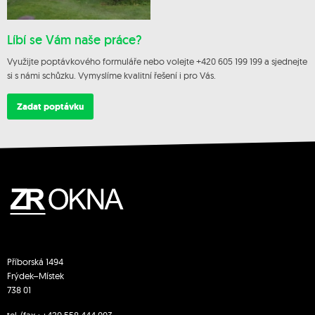
Líbí se Vám naše práce?
Využijte poptávkového formuláře nebo volejte +420 605 199 199 a sjednejte
si s námi schůzku. Vymyslíme kvalitní řešení i pro Vás.
Zadat poptávku
Příborská 1494
Frýdek–Místek
738 01