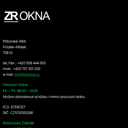
Příborská 1494
Frýdek–Místek
738 01
tel./fax.:
+420 558 444 003
mob.:
+420 7
37 301 200
e-mail:
info@zrokna.cz
Otevírací doba:
Po – Pá: 08:00 – 14:00
Možno dohodnout schůzku i mimo provozní dobu.
IČO: 67316727
DIČ: CZ5703152081
Rožnovský Zdeněk