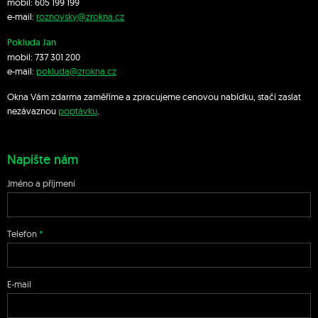
mobil:
605 199 199
e-mail:
roznovsky@zrokna.cz
Pokluda Jan
mobil:
737 301 200
e-mail:
pokluda@zrokna.cz
Okna Vám zdarma zaměříme a zpracujeme cenovou nabídku, stačí zaslat
nezávaznou
poptávku
.
Napište nám
Jméno a příjmení
Telefon
E-mail