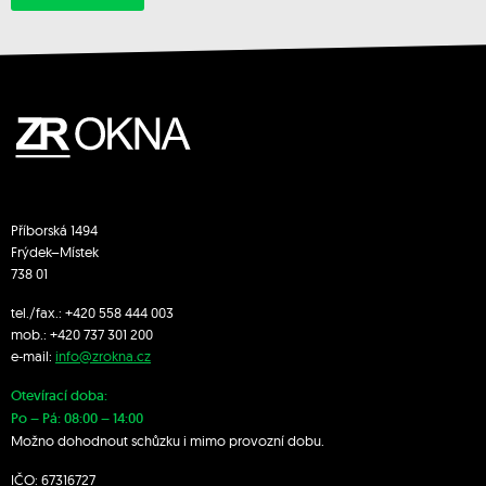
Příborská 1494
Frýdek–Místek
738 01
tel./fax.:
+420 558 444 003
mob.:
+420 7
37 301 200
e-mail:
info@zrokna.cz
Otevírací doba:
Po – Pá: 08:00 – 14:00
Možno dohodnout schůzku i mimo provozní dobu.
IČO: 67316727