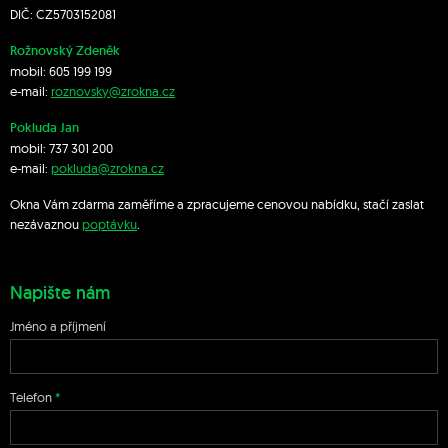
DIČ: CZ5703152081
Rožnovský Zdeněk
mobil:
605 199 199
e-mail:
roznovsky@zrokna.cz
Pokluda Jan
mobil:
737 301 200
e-mail:
pokluda@zrokna.cz
Okna Vám zdarma zaměříme a zpracujeme cenovou nabídku, stačí zaslat
nezávaznou
poptávku
.
Napište nám
Jméno a příjmení
Telefon