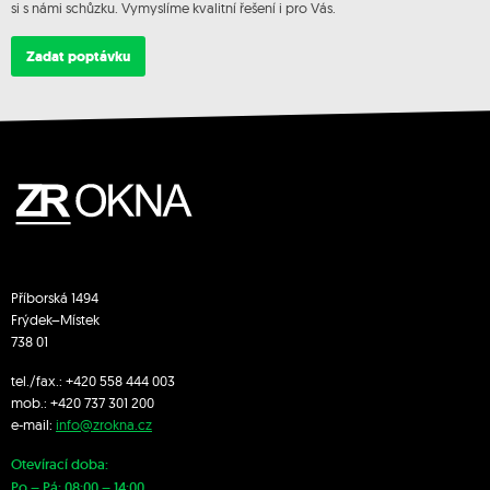
si s námi schůzku. Vymyslíme kvalitní řešení i pro Vás.
Zadat poptávku
Příborská 1494
Frýdek–Místek
738 01
tel./fax.:
+420 558 444 003
mob.:
+420 7
37 301 200
e-mail:
info@zrokna.cz
Otevírací doba:
Po – Pá: 08:00 – 14:00