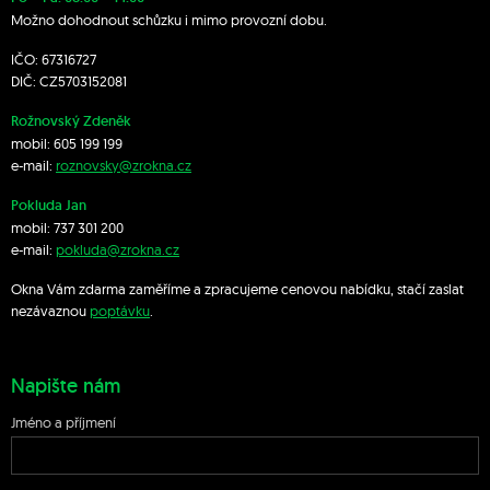
Možno dohodnout schůzku i mimo provozní dobu.
IČO: 67316727
DIČ: CZ5703152081
Rožnovský Zdeněk
mobil:
605 199 199
e-mail:
roznovsky@zrokna.cz
Pokluda Jan
mobil:
737 301 200
e-mail:
pokluda@zrokna.cz
Okna Vám zdarma zaměříme a zpracujeme cenovou nabídku, stačí zaslat
nezávaznou
poptávku
.
Napište nám
Jméno a příjmení