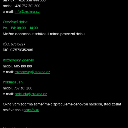
tel./fax.:
+420 558 444 003
mob.:
+420 7
37 301 200
e-mail:
info@zrokna.cz
Otevírací doba:
Po – Pá: 08:00 – 14:00
Možno dohodnout schůzku i mimo provozní dobu.
IČO: 67316727
DIČ: CZ5703152081
Rožnovský Zdeněk
mobil:
605 199 199
e-mail:
roznovsky@zrokna.cz
Pokluda Jan
mobil:
737 301 200
e-mail:
pokluda@zrokna.cz
Okna Vám zdarma zaměříme a zpracujeme cenovou nabídku, stačí zaslat
nezávaznou
poptávku
.