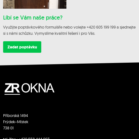
Líbí se Vám naše práce?
Využijte poptávkového formuláře nebo volejte +420 605 199 199 a sjednejte
si s námi schůzku. Vymyslíme kvalitní řešení i pro Vás.
Zadat poptávku
Příborská 1494
Frýdek–Místek
738 01