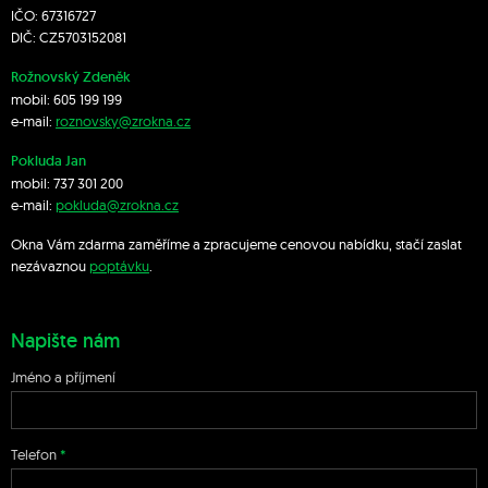
IČO: 67316727
DIČ: CZ5703152081
Rožnovský Zdeněk
mobil:
605 199 199
e-mail:
roznovsky@zrokna.cz
Pokluda Jan
mobil:
737 301 200
e-mail:
pokluda@zrokna.cz
Okna Vám zdarma zaměříme a zpracujeme cenovou nabídku, stačí zaslat
nezávaznou
poptávku
.
Napište nám
Jméno a příjmení
Telefon