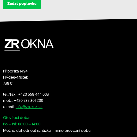
Zadat poptávku
Příborská 1494
Frýdek–Místek
738 01
tel./fax.:
+420 558 444 003
mob.:
+420 7
37 301 200
e-mail:
info@zrokna.cz
Otevírací doba:
Po – Pá: 08:00 – 14:00
Možno dohodnout schůzku i mimo provozní dobu.