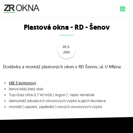
Plastová okna - RD - Šenov
09.11.
2016
Dodávka a montáž plastových oken v RD Šenov, ul. U Mlýna
KBE 5 komorový
barva bílá/zlatý dub
Top-Glas Ultra 0,7 W/m2k ( Argon ) - teplý rámeček
demontáž stávajících otvorových výplní a jejich likvidace
montáž ( usazení, zapěnění ) nových otvorových výplní