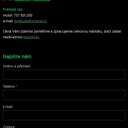
Pokluda Jan
mobil:
737 301 200
e-mail:
pokluda@zrokna.cz
Okna Vám zdarma zaměříme a zpracujeme cenovou nabídku, stačí zaslat
nezávaznou
poptávku
.
Napište nám
Jméno a příjmení
Telefon
E-mail
Zpráva