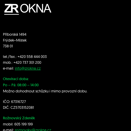
Příborská 1494
Frýdek–Místek
738 01
tel./fax.:
+420 558 444 003
mob.:
+420 7
37 301 200
e-mail:
info@zrokna.cz
Otevírací doba:
Po – Pá: 08:00 – 14:00
Možno dohodnout schůzku i mimo provozní dobu.
IČO: 67316727
DIČ: CZ5703152081
Rožnovský Zdeněk
mobil:
605 199 199
e-mail:
roznovsky@zrokna.cz