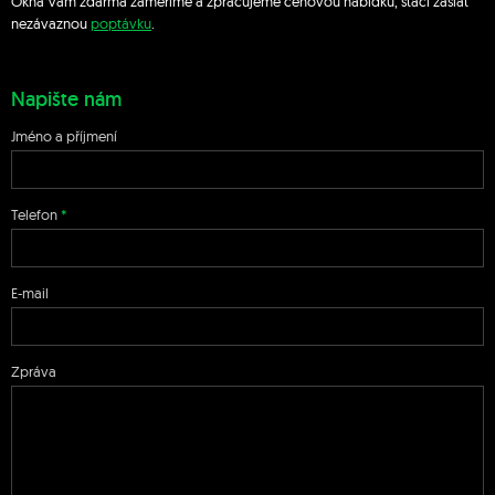
Okna Vám zdarma zaměříme a zpracujeme cenovou nabídku, stačí zaslat
nezávaznou
poptávku
.
Napište nám
Jméno a příjmení
Telefon
E-mail
Zpráva