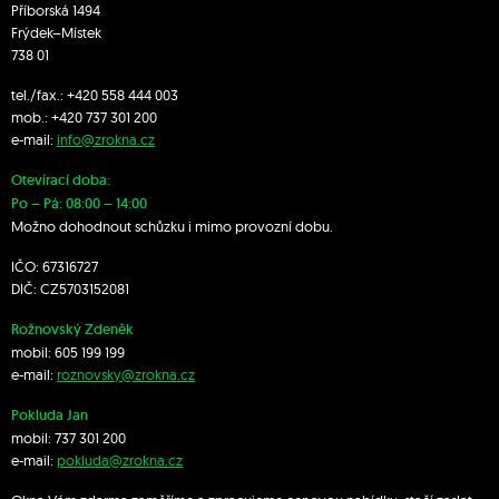
Příborská 1494
Frýdek–Místek
738 01
tel./fax.:
+420 558 444 003
mob.:
+420 7
37 301 200
e-mail:
info@zrokna.cz
Otevírací doba:
Po – Pá: 08:00 – 14:00
Možno dohodnout schůzku i mimo provozní dobu.
IČO: 67316727
DIČ: CZ5703152081
Rožnovský Zdeněk
mobil:
605 199 199
e-mail:
roznovsky@zrokna.cz
Pokluda Jan
mobil:
737 301 200
e-mail:
pokluda@zrokna.cz