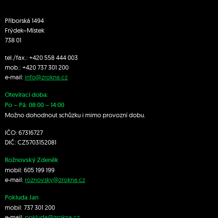
Příborská 1494
Frýdek–Místek
738 01
tel./fax.:
+420 558 444 003
mob.:
+420 7
37 301 200
e-mail:
info@zrokna.cz
Otevírací doba:
Po – Pá: 08:00 – 14:00
Možno dohodnout schůzku i mimo provozní dobu.
IČO: 67316727
DIČ: CZ5703152081
Rožnovský Zdeněk
mobil:
605 199 199
e-mail:
roznovsky@zrokna.cz
Pokluda Jan
mobil:
737 301 200
e-mail:
pokluda@zrokna.cz