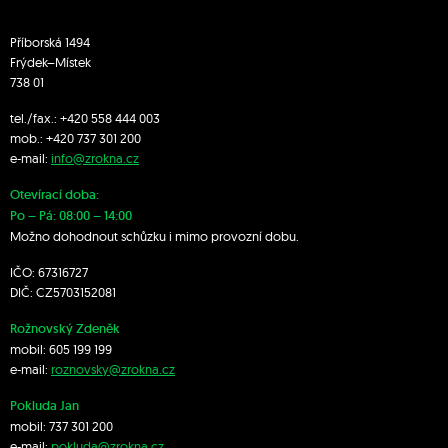
Příborská 1494
Frýdek–Místek
738 01
tel./fax.:
+420 558 444 003
mob.:
+420 7
37 301 200
e-mail:
info@zrokna.cz
Otevírací doba:
Po – Pá: 08:00 – 14:00
Možno dohodnout schůzku i mimo provozní dobu.
IČO: 67316727
DIČ: CZ5703152081
Rožnovský Zdeněk
mobil:
605 199 199
e-mail:
roznovsky@zrokna.cz
Pokluda Jan
mobil:
737 301 200
e-mail:
pokluda@zrokna.cz