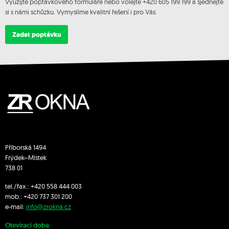
Využijte poptávkového formuláře nebo volejte +420 605 199 199 a sjednejte
si s námi schůzku. Vymyslíme kvalitní řešení i pro Vás.
Zadat poptávku
Příborská 1494
Frýdek–Místek
738 01
tel./fax.:
+420 558 444 003
mob.:
+420 7
37 301 200
e-mail:
info@zrokna.cz
Otevírací doba: