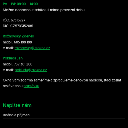
Po – Pá: 08:00 – 14:00
Možno dohodnout schůzku i mimo provozní dobu.
IČO: 67316727
DIČ: CZ5703152081
Rožnovský Zdeněk
mobil:
605 199 199
e-mail:
roznovsky@zrokna.cz
Pokluda Jan
mobil:
737 301 200
e-mail:
pokluda@zrokna.cz
Okna Vám zdarma zaměříme a zpracujeme cenovou nabídku, stačí zaslat
nezávaznou
poptávku
.
Napište nám
Jméno a příjmení