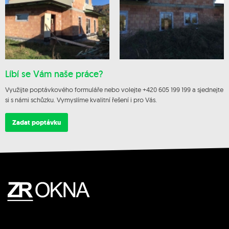
Líbí se Vám naše práce?
Využijte poptávkového formuláře nebo volejte +420 605 199 199 a sjednejte
si s námi schůzku. Vymyslíme kvalitní řešení i pro Vás.
Zadat poptávku