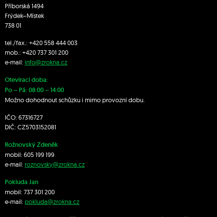
Příborská 1494
Frýdek–Místek
738 01
tel./fax.:
+420 558 444 003
mob.:
+420 7
37 301 200
e-mail:
info@zrokna.cz
Otevírací doba:
Po – Pá: 08:00 – 14:00
Možno dohodnout schůzku i mimo provozní dobu.
IČO: 67316727
DIČ: CZ5703152081
Rožnovský Zdeněk
mobil:
605 199 199
e-mail:
roznovsky@zrokna.cz
Pokluda Jan
mobil:
737 301 200
e-mail:
pokluda@zrokna.cz