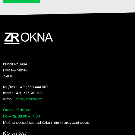
Příborská 1494
Frýdek–Místek
738 01
tel./fax.:
+420 558 444 003
mob.:
+420 7
37 301 200
e-mail:
info@zrokna.cz
Otevírací doba:
Po – Pá: 08:00 – 14:00
Možno dohodnout schůzku i mimo provozní dobu.
IČO: 67316727