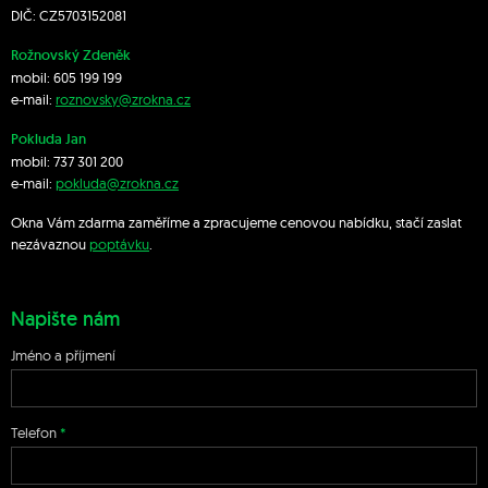
DIČ: CZ5703152081
Rožnovský Zdeněk
mobil:
605 199 199
e-mail:
roznovsky@zrokna.cz
Pokluda Jan
mobil:
737 301 200
e-mail:
pokluda@zrokna.cz
Okna Vám zdarma zaměříme a zpracujeme cenovou nabídku, stačí zaslat
nezávaznou
poptávku
.
Napište nám
Jméno a příjmení
Telefon