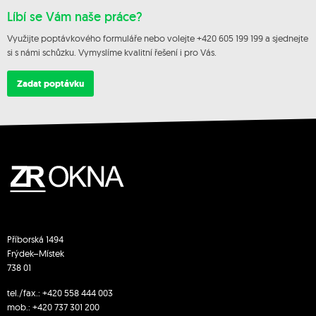
Líbí se Vám naše práce?
Využijte poptávkového formuláře nebo volejte +420 605 199 199 a sjednejte
si s námi schůzku. Vymyslíme kvalitní řešení i pro Vás.
Zadat poptávku
Příborská 1494
Frýdek–Místek
738 01
tel./fax.:
+420 558 444 003
mob.:
+420 7
37 301 200