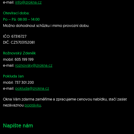
e-mail:
info@zrokna.cz
Otevírací doba:
Po – Pá: 08:00 – 14:00
Možno dohodnout schůzku i mimo provozní dobu.
IČO: 67316727
DIČ: CZ5703152081
Rožnovský Zdeněk
mobil:
605 199 199
e-mail:
roznovsky@zrokna.cz
Pokluda Jan
mobil:
737 301 200
e-mail:
pokluda@zrokna.cz
Okna Vám zdarma zaměříme a zpracujeme cenovou nabídku, stačí zaslat
nezávaznou
poptávku
.
Napište nám