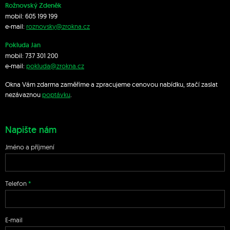
Rožnovský Zdeněk
mobil:
605 199 199
e-mail:
roznovsky@zrokna.cz
Pokluda Jan
mobil:
737 301 200
e-mail:
pokluda@zrokna.cz
Okna Vám zdarma zaměříme a zpracujeme cenovou nabídku, stačí zaslat
nezávaznou
poptávku
.
Napište nám
Jméno a příjmení
Telefon
E-mail