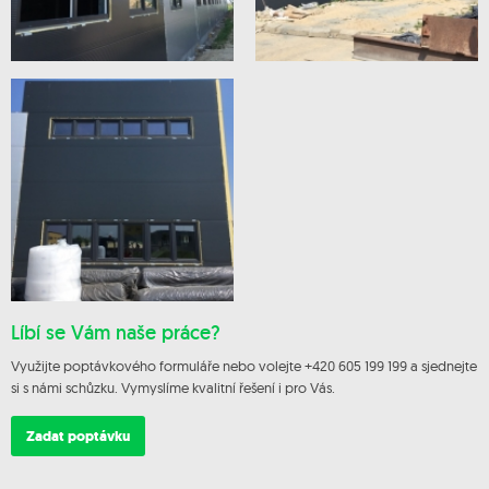
Líbí se Vám naše práce?
Využijte poptávkového formuláře nebo volejte +420 605 199 199 a sjednejte
si s námi schůzku. Vymyslíme kvalitní řešení i pro Vás.
Zadat poptávku