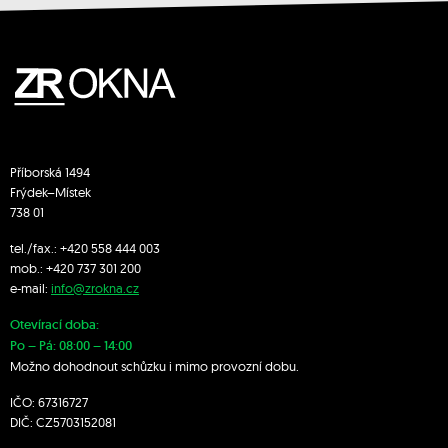
Příborská 1494
Frýdek–Místek
738 01
tel./fax.:
+420 558 444 003
mob.:
+420 7
37 301 200
e-mail:
info@zrokna.cz
Otevírací doba:
Po – Pá: 08:00 – 14:00
Možno dohodnout schůzku i mimo provozní dobu.
IČO: 67316727
DIČ: CZ5703152081