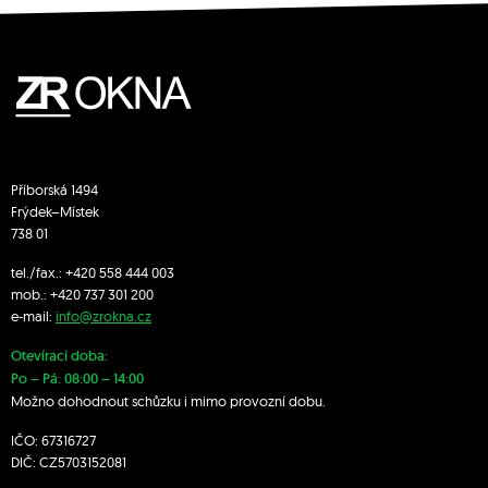
Příborská 1494
Frýdek–Místek
738 01
tel./fax.:
+420 558 444 003
mob.:
+420 7
37 301 200
e-mail:
info@zrokna.cz
Otevírací doba:
Po – Pá: 08:00 – 14:00
Možno dohodnout schůzku i mimo provozní dobu.
IČO: 67316727
DIČ: CZ5703152081