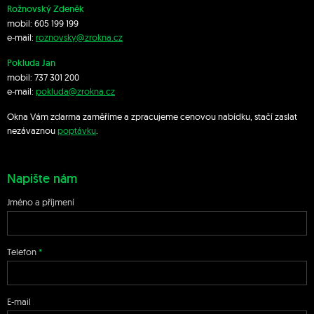
Rožnovský Zdeněk
mobil:
605 199 199
e-mail:
roznovsky@zrokna.cz
Pokluda Jan
mobil:
737 301 200
e-mail:
pokluda@zrokna.cz
Okna Vám zdarma zaměříme a zpracujeme cenovou nabídku, stačí zaslat
nezávaznou
poptávku
.
Napište nám
Jméno a příjmení
Telefon
E-mail