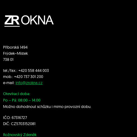
Příborská 1494
Frýdek–Místek
738 01
tel./fax.:
+420 558 444 003
mob.:
+420 7
37 301 200
e-mail:
info@zrokna.cz
Otevírací doba:
Po – Pá: 08:00 – 14:00
Možno dohodnout schůzku i mimo provozní dobu.
IČO: 67316727
DIČ: CZ5703152081
Rožnovský Zdeněk