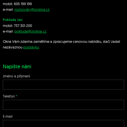
mobil:
605 199 199
e-mail:
roznovsky@zrokna.cz
Pokluda Jan
mobil:
737 301 200
e-mail:
pokluda@zrokna.cz
Okna Vám zdarma zaměříme a zpracujeme cenovou nabídku, stačí zaslat
nezávaznou
poptávku
.
Napište nám
Jméno a příjmení
Telefon
E-mail