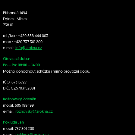
Příborská 1494
Frýdek–Místek
738 01
tel./fax.:
+420 558 444 003
mob.:
+420 7
37 301 200
e-mail:
info@zrokna.cz
Otevírací doba:
Po – Pá: 08:00 – 14:00
Možno dohodnout schůzku i mimo provozní dobu.
IČO: 67316727
DIČ: CZ5703152081
Rožnovský Zdeněk
mobil:
605 199 199
e-mail:
roznovsky@zrokna.cz
Pokluda Jan
mobil:
737 301 200
e-mail:
pokluda@zrokna.cz