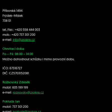
Příborská 1494
Frýdek–Místek
738 01
tel./fax.:
+420 558 444 003
mob.:
+420 7
37 301 200
e-mail:
info@zrokna.cz
Otevírací doba:
Po – Pá: 08:00 – 14:00
Možno dohodnout schůzku i mimo provozní dobu.
IČO: 67316727
DIČ: CZ5703152081
Rožnovský Zdeněk
mobil:
605 199 199
e-mail:
roznovsky@zrokna.cz
Pokluda Jan
mobil:
737 301 200
e-mail:
pokluda@zrokna.cz