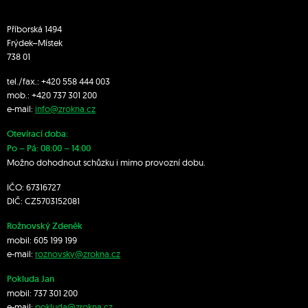
Příborská 1494
Frýdek–Místek
738 01
tel./fax.:
+420 558 444 003
mob.:
+420 7
37 301 200
e-mail:
info@zrokna.cz
Otevírací doba:
Po – Pá: 08:00 – 14:00
Možno dohodnout schůzku i mimo provozní dobu.
IČO: 67316727
DIČ: CZ5703152081
Rožnovský Zdeněk
mobil:
605 199 199
e-mail:
roznovsky@zrokna.cz
Pokluda Jan
mobil:
737 301 200
e-mail:
pokluda@zrokna.cz