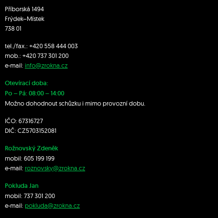
Příborská 1494
Frýdek–Místek
738 01
tel./fax.:
+420 558 444 003
mob.:
+420 7
37 301 200
e-mail:
info@zrokna.cz
Otevírací doba:
Po – Pá: 08:00 – 14:00
Možno dohodnout schůzku i mimo provozní dobu.
IČO: 67316727
DIČ: CZ5703152081
Rožnovský Zdeněk
mobil:
605 199 199
e-mail:
roznovsky@zrokna.cz
Pokluda Jan
mobil:
737 301 200
e-mail:
pokluda@zrokna.cz