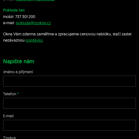
Pokluda Jan
mobil:
737 301 200
e-mail:
pokluda@zrokna.cz
Okna Vám zdarma zaměříme a zpracujeme cenovou nabídku, stačí zaslat
nezávaznou
poptávku
.
Napište nám
Jméno a příjmení
Telefon
E-mail
Zpráva