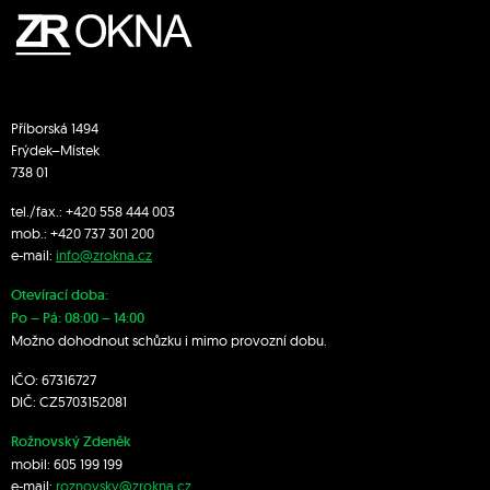
Příborská 1494
Frýdek–Místek
738 01
tel./fax.:
+420 558 444 003
mob.:
+420 7
37 301 200
e-mail:
info@zrokna.cz
Otevírací doba:
Po – Pá: 08:00 – 14:00
Možno dohodnout schůzku i mimo provozní dobu.
IČO: 67316727
DIČ: CZ5703152081
Rožnovský Zdeněk
mobil:
605 199 199
e-mail:
roznovsky@zrokna.cz