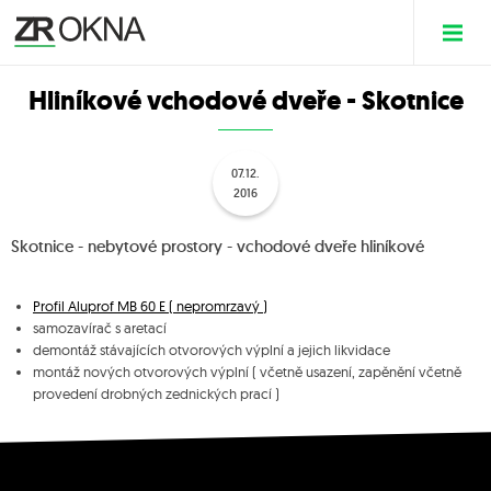
Hliníkové vchodové dveře - Skotnice
07.12.
2016
Skotnice - nebytové prostory - vchodové dveře hliníkové
Profil Aluprof MB 60 E ( nepromrzavý )
samozavírač s aretací
demontáž stávajících otvorových výplní a jejich likvidace
montáž nových otvorových výplní ( včetně usazení, zapěnění včetně
provedení drobných zednických prací )