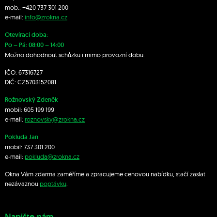
mob.:
+420 7
37 301 200
e-mail:
info@zrokna.cz
Otevírací doba:
Po – Pá: 08:00 – 14:00
Možno dohodnout schůzku i mimo provozní dobu.
IČO: 67316727
DIČ: CZ5703152081
Rožnovský Zdeněk
mobil:
605 199 199
e-mail:
roznovsky@zrokna.cz
Pokluda Jan
mobil:
737 301 200
e-mail:
pokluda@zrokna.cz
Okna Vám zdarma zaměříme a zpracujeme cenovou nabídku, stačí zaslat
nezávaznou
poptávku
.
Napište nám