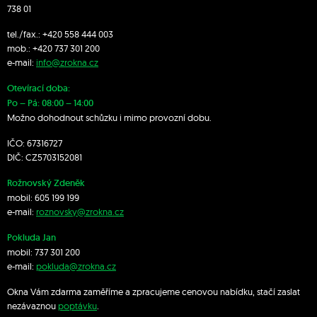
738 01
tel./fax.:
+420 558 444 003
mob.:
+420 7
37 301 200
e-mail:
info@zrokna.cz
Otevírací doba:
Po – Pá: 08:00 – 14:00
Možno dohodnout schůzku i mimo provozní dobu.
IČO: 67316727
DIČ: CZ5703152081
Rožnovský Zdeněk
mobil:
605 199 199
e-mail:
roznovsky@zrokna.cz
Pokluda Jan
mobil:
737 301 200
e-mail:
pokluda@zrokna.cz
Okna Vám zdarma zaměříme a zpracujeme cenovou nabídku, stačí zaslat
nezávaznou
poptávku
.