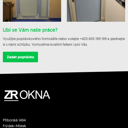
Líbí se Vám naše práce?
Využijte poptávkového formuláře nebo volejte +420 605 199 199 a sjednejte
si s námi schůzku. Vymyslíme kvalitní řešení i pro Vás.
Zadat poptávku
Příborská 1494
Frýdek–Místek