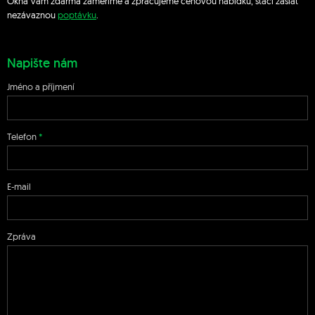
Okna Vám zdarma zaměříme a zpracujeme cenovou nabídku, stačí zaslat
nezávaznou
poptávku
.
Napište nám
Jméno a příjmení
Telefon
E-mail
Zpráva