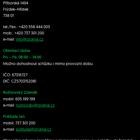
Příborská 1494
Frýdek–Místek
738 01
tel./fax.:
+420 558 444 003
mob.:
+420 7
37 301 200
e-mail:
info@zrokna.cz
Otevírací doba:
Po – Pá: 08:00 – 14:00
Možno dohodnout schůzku i mimo provozní dobu.
IČO: 67316727
DIČ: CZ5703152081
Rožnovský Zdeněk
mobil:
605 199 199
e-mail:
roznovsky@zrokna.cz
Pokluda Jan
mobil:
737 301 200
e-mail:
pokluda@zrokna.cz