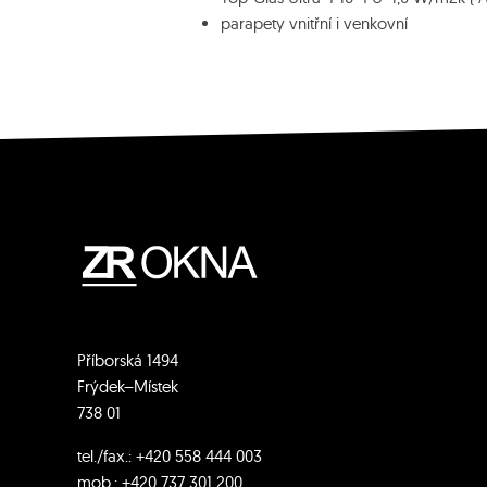
parapety vnitřní i venkovní
Příborská 1494
Frýdek–Místek
738 01
tel./fax.:
+420 558 444 003
mob.:
+420 7
37 301 200