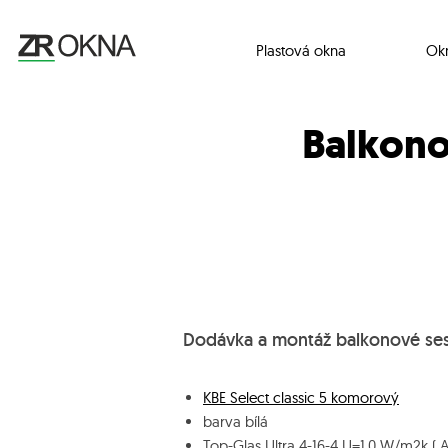
Plastová okna
Ok
Balkonov
Dodávka a montáž balkonové sesta
KBE Select classic 5 komorový
barva bílá
Top-Glas Ultra 4-16-4 U=1,0 W/m2k ( 