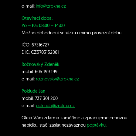
e-mail:
info@zrokna.cz
Otevírací doba:
Po – Pá: 08:00 – 14:00
Možno dohodnout schůzku i mimo provozní dobu.
IČO: 67316727
DIČ: CZ5703152081
Rožnovský Zdeněk
mobil:
605 199 199
e-mail:
roznovsky@zrokna.cz
Pokluda Jan
mobil:
737 301 200
e-mail:
pokluda@zrokna.cz
Okna Vám zdarma zaměříme a zpracujeme cenovou
nabídku, stačí zaslat nezávaznou
poptávku
.