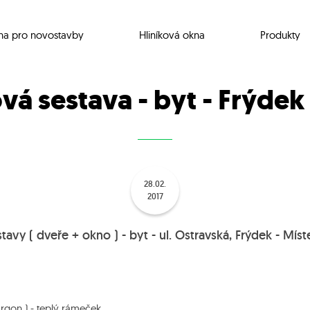
na pro novostavby
Hliníková okna
Produkty
á sestava - byt - Frýdek
28.02.
2017
vy ( dveře + okno ) - byt - ul. Ostravská, Frýdek - Míst
Argon ) - teplý rámeček